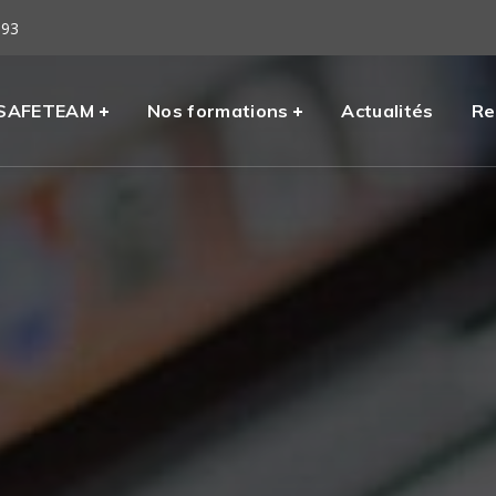
 93
eil
SAFETEAM
Nos formations
Actualités
Re