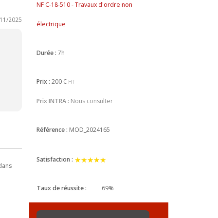
NF C-18-510 - Travaux d'ordre non
/11/2025
électrique
Durée :
7h
Prix :
200 €
HT
Prix INTRA :
Nous consulter
Référence :
MOD_2024165
★★★★★
★★★★★
Satisfaction :
 dans
Taux de réussite :
69%