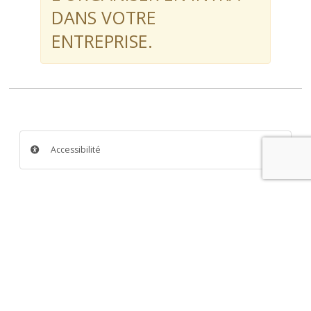
DANS VOTRE
ENTREPRISE.
Accessibilité
Catégorie :
Habilitations électriques
Sous-Catégorie :
Habilitations électriques NF C-18-510 -
Travaux d'ordre non électrique
Durée :
14h