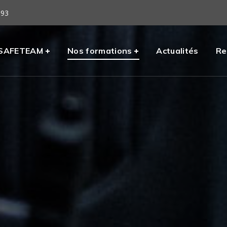
 93
eil
SAFETEAM
Nos formations
Actualités
Re