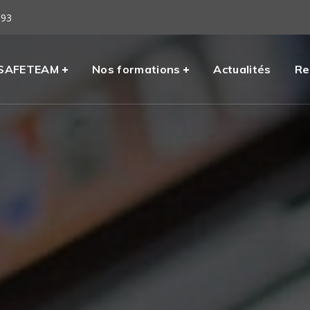
 93
eil
SAFETEAM
Nos formations
Actualités
Re