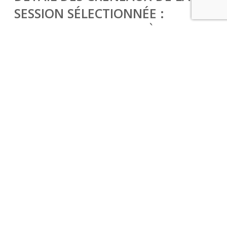
SESSION SÉLECTIONNÉE :
LE 27/08/26 DE 08H30 À 12H00
ET DE 13H00 À 16H30
AJOUTER AU PANIER
Accessibilité
Catégorie :
Habilitations électriques