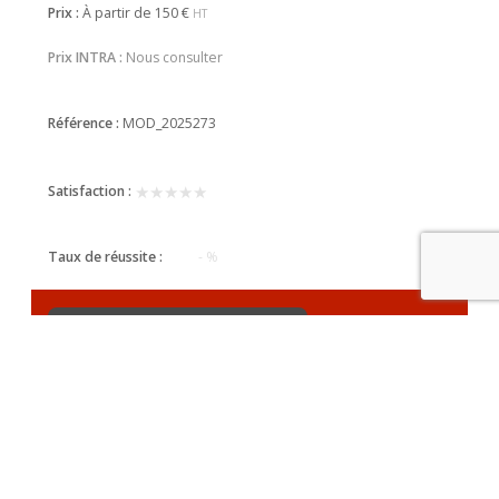
Prix :
À partir de
150 €
HT
Prix INTRA :
Nous consulter
Référence :
MOD_2025273
★★★★★
★★★★★
Satisfaction :
Taux de réussite :
- %
Télécharger le programme
PROCHAINES SESSIONS