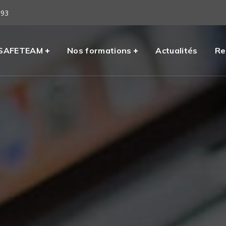
 93
eil
SAFETEAM
Nos formations
Actualités
Re