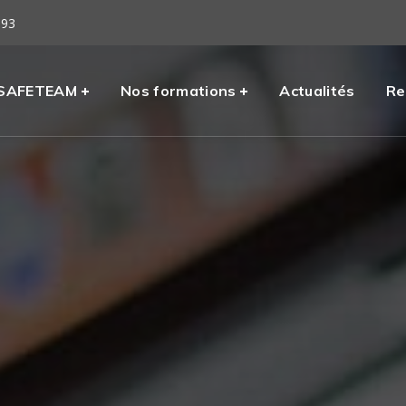
 93
eil
SAFETEAM
Nos formations
Actualités
Re