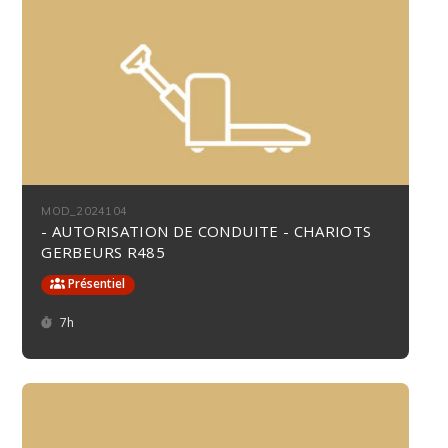
MOD_2024104
- AUTORISATION DE CONDUITE - CHARIOTS
GERBEURS R485
Présentiel
Durée :
7h