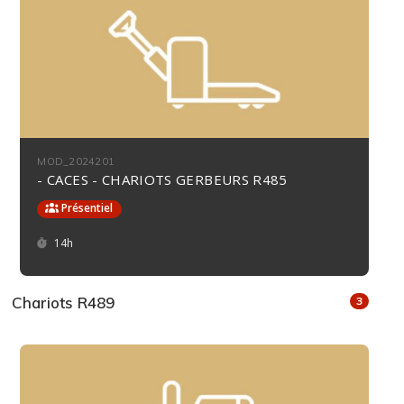
MOD_2024201
- CACES - CHARIOTS GERBEURS R485
Présentiel
Durée :
14h
Chariots R489
3