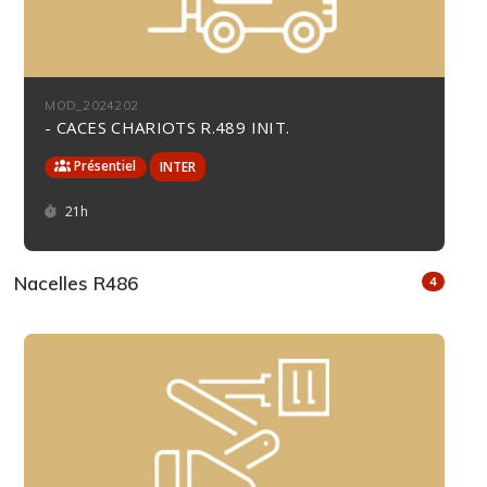
MOD_2024202
- CACES CHARIOTS R.489 INIT.
Présentiel
Durée :
21h
Nacelles R486
4