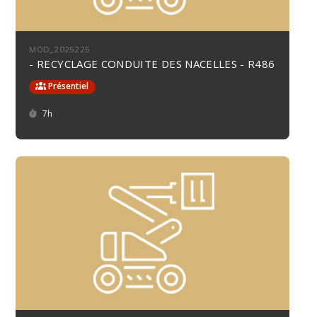
MOD_2025225
- RECYCLAGE CONDUITE DES NACELLES - R486
Présentiel
Durée :
7h