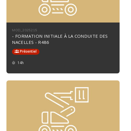
MOD_2025215
- FORMATION INITIALE À LA CONDUITE DES
NACELLES - R486
Présentiel
Durée :
14h