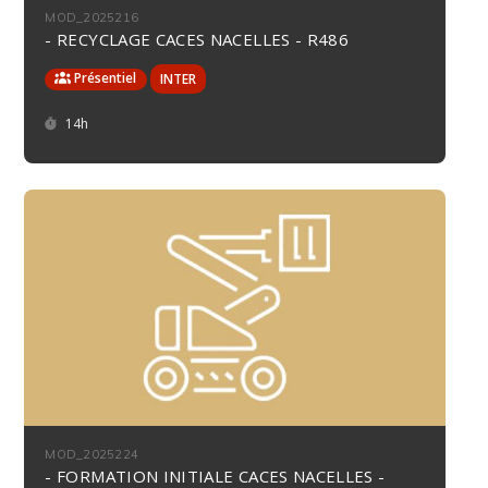
MOD_2025216
- RECYCLAGE CACES NACELLES - R486
Présentiel
Durée :
14h
MOD_2025224
- FORMATION INITIALE CACES NACELLES -