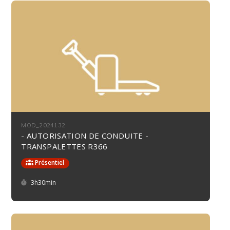
MOD_2024132
- AUTORISATION DE CONDUITE -
TRANSPALETTES R366
Présentiel
Durée :
3h30min