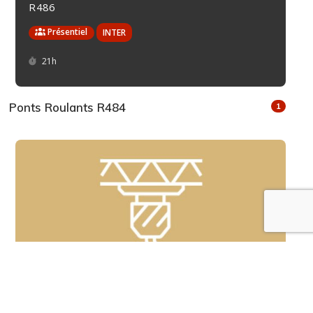
R486
Présentiel
Durée :
21h
Ponts Roulants R484
1
MOD_2024178