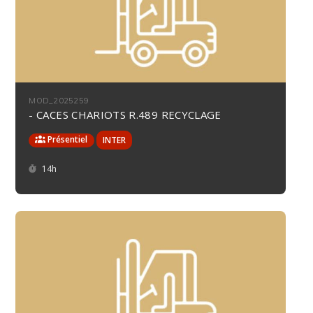
MOD_2025259
- CACES CHARIOTS R.489 RECYCLAGE
Présentiel
Durée :
14h