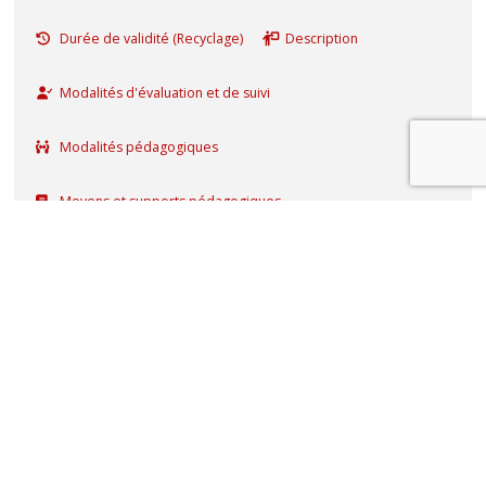
Durée de validité (Recyclage)
Description
Modalités d'évaluation et de suivi
Modalités pédagogiques
Moyens et supports pédagogiques
Informations sur l'accessibilité
Délai d'inscription
Inscription
Objectifs de la formation
Connaître la réglementation liée à l'avis ministériel.