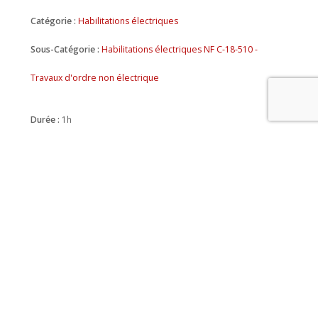
Catégorie :
Habilitations électriques
Sous-Catégorie :
Habilitations électriques NF C-18-510 -
Travaux d'ordre non électrique
Durée :
1h
Prix :
À partir de
60 €
HT
Prix INTRA :
Nous consulter
Référence :
MOD_2024015
★★★★★
★★★★★
Satisfaction :
Taux de réussite :
100%