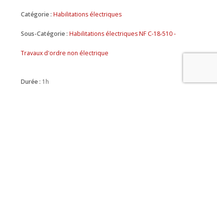
Catégorie :
Habilitations électriques
Sous-Catégorie :
Habilitations électriques NF C-18-510 -
Travaux d'ordre non électrique
Durée :
1h
Prix :
À partir de
60 €
HT
Prix INTRA :
Nous consulter
Référence :
MOD_2024015
★★★★★
★★★★★
Satisfaction :
Taux de réussite :
100%