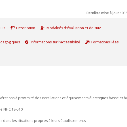
Dernière mise à jour :
03
uis
Description
Modalités d'évaluation et de suivi
édagogiques
Informations sur l'accessibilité
Formations liées
érations à proximité des installations et équipements électriques basse et h
me NF C 18-510.
s dans les situations propres à leurs établissements.