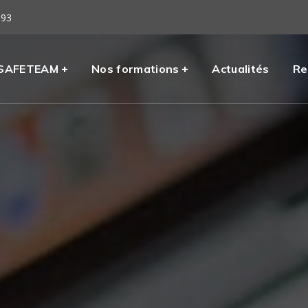
 93
eil
SAFETEAM
Nos formations
Actualités
Re