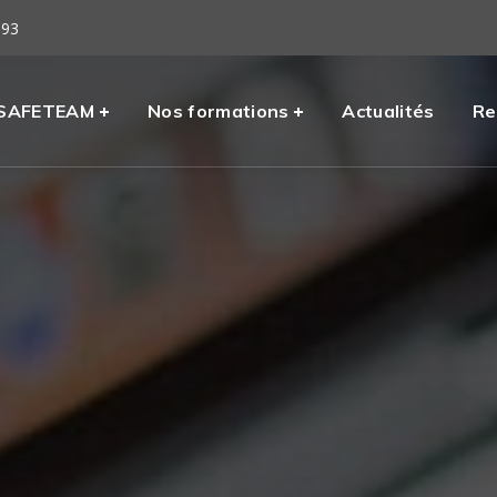
 93
eil
SAFETEAM
Nos formations
Actualités
Re