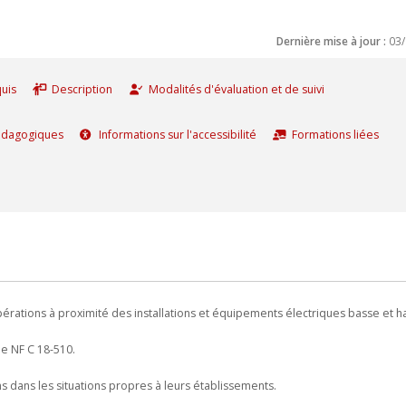
Dernière mise à jour :
03
uis
Description
Modalités d'évaluation et de suivi
édagogiques
Informations sur l'accessibilité
Formations liées
érations à proximité des installations et équipements électriques basse et h
me NF C 18-510.
s dans les situations propres à leurs établissements.