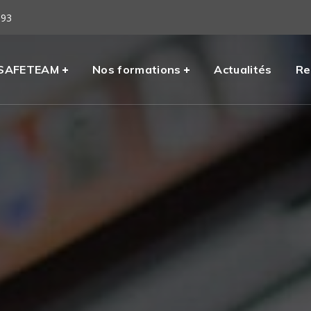
 93
eil
SAFETEAM
Nos formations
Actualités
Re