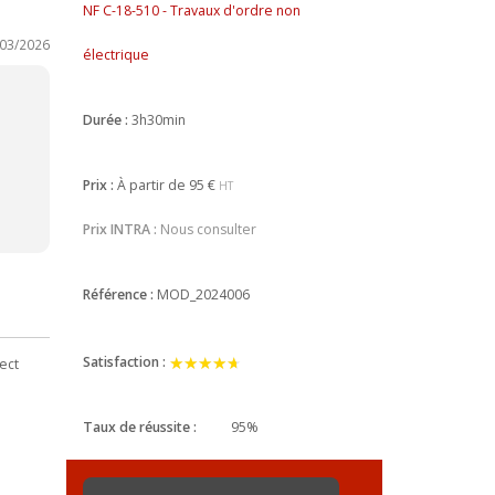
NF C-18-510 - Travaux d'ordre non
/03/2026
électrique
Durée :
3h30min
Prix :
À partir de
95 €
HT
Prix INTRA :
Nous consulter
Référence :
MOD_2024006
★★★★★
★★★★★
Satisfaction :
ect
Taux de réussite :
95%